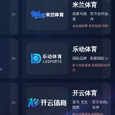
系列
空调
更多产品