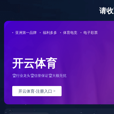
开云登陆入口