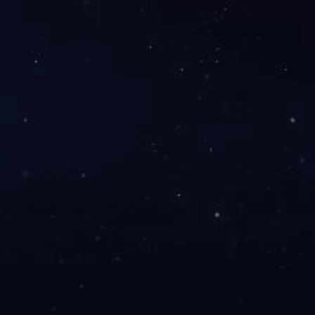
加入
我们
020-83187728
全国服务热
线
人才
招聘
联系
我们
开云登陆入口_开云online(中
钻石牌
微信公众号
国)
微信公众号