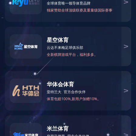
开云登陆入口_开云online(中国) 钻石牌发
力双循环，六十年老字号全勤广交会
查看更多+