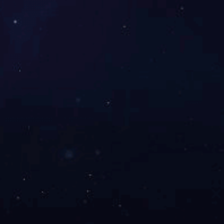
开云登
品牌产品
陆入口
开云登陆入口_开云
online(中国)
企业新闻
钻石牌
通知公告