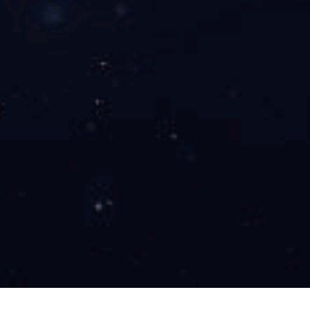
有、高速发展的重要见证者、参与者、推动者和引领者，在
电商崛起、品牌焕新、模式创新、渠道革新成绩的基础上，
三角的复兴之路将聚焦智能煲大类目赛道，以IH智能煲旗舰
引领，多做新品。“三角人要做智能煲普及者，更要做IH智
能煲的推动者，势必走出专属于开云登陆入口_开云
online(中国) 产品的差异化道路。”此外，李总在会上重磅发
布百万级智能煲上市计划的定价及活动，对产品价格及产品
渠道、新品上市渠道的划分做了重要介绍，现场为回馈老用
户送来“以旧焕新”的电商福利。