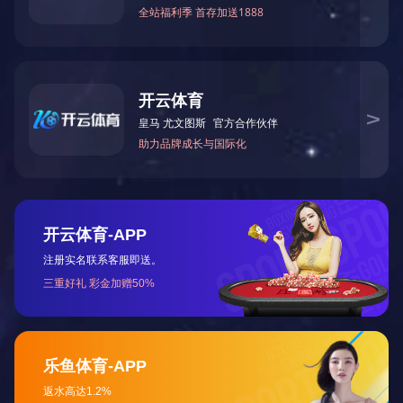
三角公司董事长符荣武围绕“新品突破”为主题致辞。近年
来，三角公司坚持落实“发力三新，焕新发展”的工作思路，
以“模式创新、品牌焕新、渠道革新”三新发力为突破口，闯
出独具特色的老字号“焕新”之路。2024年，开云登陆入口_
开云online(中国) 在传统电商平台厨电品类整体下滑的大环
境下逆势增长，面对开云登陆入口_开云online(中国) 即将