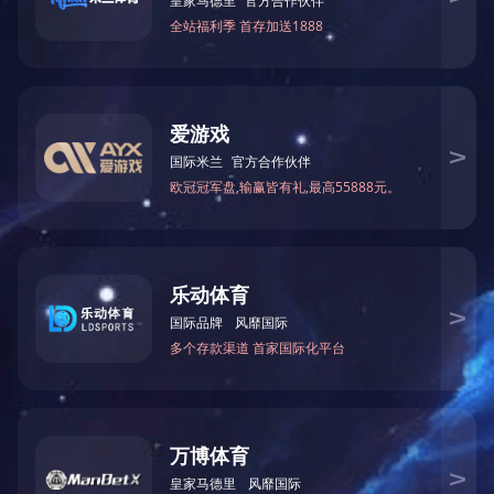
2022-04-21
三角公司广交会“云端”亮相
本次，三角公司携旗下近60年的悠久历史的老字号“开云登陆入口_
开云online(中国) ”“钻石牌”参展，设计更新平台界面，优选更多市场
新品，以全新面貌及全新姿态联通国内国际双循环，开拓国内国际
双市场。