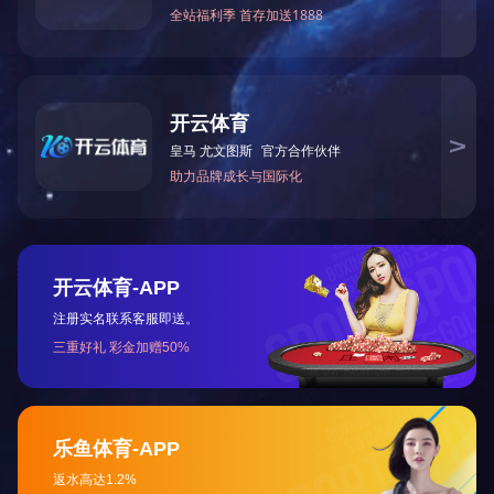
2022-04-13
冲锋在前！国企党员支援社区战“疫”
开云登陆入口_开云online(中国) 坚决贯彻落实广州轻工集团党委疫
情防控各项部署要求，以实际行动投身到这场没有硝烟的战争中，
为多个核酸检测点送去老字号“钻石牌”风扇，为打赢疫情防控阻击战
贡献轻工力量。
1
2
3
下一页
上一页